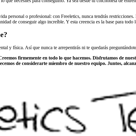
y lo que necesites para conseguirlo. Ya sea desde tu colchoneta de entre
u vida personal o profesional: con Freeletics, nunca tendrás restriccio
dad de conseguir algo increíble. Y esta creencia es la base para todo l
re?
 y física. Así que nunca te arrepentirás ni te quedarás preguntándote “
Creemos firmemente en todo lo que hacemos. Disfrutamos de nuest
llecemos de considerarte miembro de nuestro equipo. Juntos, alca