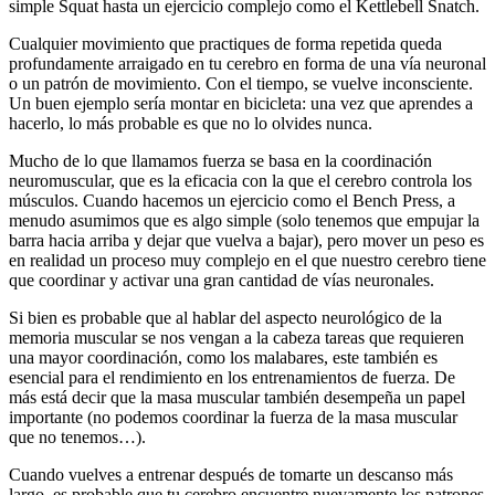
simple Squat hasta un ejercicio complejo como el Kettlebell Snatch.
Cualquier movimiento que practiques de forma repetida queda
profundamente arraigado en tu cerebro en forma de una vía neuronal
o un patrón de movimiento. Con el tiempo, se vuelve inconsciente.
Un buen ejemplo sería montar en bicicleta: una vez que aprendes a
hacerlo, lo más probable es que no lo olvides nunca.
Mucho de lo que llamamos fuerza se basa en la coordinación
neuromuscular, que es la eficacia con la que el cerebro controla los
músculos. Cuando hacemos un ejercicio como el Bench Press, a
menudo asumimos que es algo simple (solo tenemos que empujar la
barra hacia arriba y dejar que vuelva a bajar), pero mover un peso es
en realidad un proceso muy complejo en el que nuestro cerebro tiene
que coordinar y activar una gran cantidad de vías neuronales.
Si bien es probable que al hablar del aspecto neurológico de la
memoria muscular se nos vengan a la cabeza tareas que requieren
una mayor coordinación, como los malabares, este también es
esencial para el rendimiento en los entrenamientos de fuerza. De
más está decir que la masa muscular también desempeña un papel
importante (no podemos coordinar la fuerza de la masa muscular
que no tenemos…).
Cuando vuelves a entrenar después de tomarte un descanso más
largo, es probable que tu cerebro encuentre nuevamente los patrones