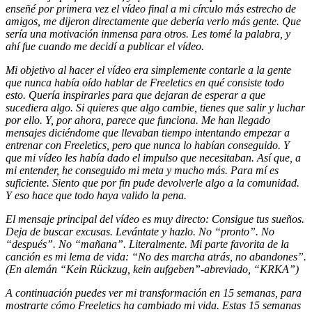
enseñé por primera vez el vídeo final a mi círculo más estrecho de
amigos, me dijeron directamente que debería verlo más gente. Que
sería una motivación inmensa para otros. Les tomé la palabra, y
ahí fue cuando me decidí a publicar el vídeo.
Mi objetivo al hacer el vídeo era simplemente contarle a la gente
que nunca había oído hablar de Freeletics en qué consiste todo
esto. Quería inspirarles para que dejaran de esperar a que
sucediera algo. Si quieres que algo cambie, tienes que salir y luchar
por ello. Y, por ahora, parece que funciona. Me han llegado
mensajes diciéndome que llevaban tiempo intentando empezar a
entrenar con Freeletics, pero que nunca lo habían conseguido. Y
que mi vídeo les había dado el impulso que necesitaban. Así que, a
mi entender, he conseguido mi meta y mucho más. Para mí es
suficiente. Siento que por fin pude devolverle algo a la comunidad.
Y eso hace que todo haya valido la pena.
El mensaje principal del vídeo es muy directo: Consigue tus sueños.
Deja de buscar excusas. Levántate y hazlo. No “pronto”. No
“después”. No “mañana”. Literalmente. Mi parte favorita de la
canción es mi lema de vida: “No des marcha atrás, no abandones”.
(En alemán “Kein Rückzug, kein aufgeben”-abreviado, “KRKA”)
A continuación puedes ver mi transformación en 15 semanas, para
mostrarte cómo Freeletics ha cambiado mi vida. Estas 15 semanas