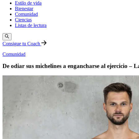
Estilo de vida
Bienestar
Comunidad
Ciencias
Listas de lectura
Consigue tu Coach
Comunidad
De odiar sus michelines a engancharse al ejercicio – L