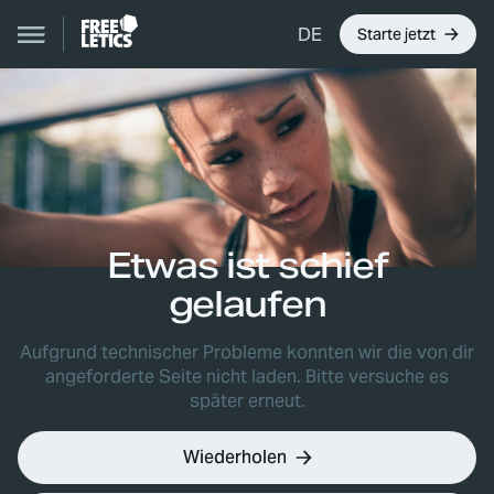
DE
Starte jetzt
Etwas ist schief
gelaufen
Aufgrund technischer Probleme konnten wir die von dir
angeforderte Seite nicht laden. Bitte versuche es
später erneut.
Wiederholen