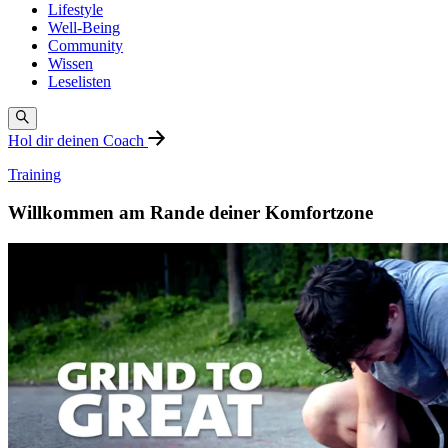
Lifestyle
Well-Being
Community
Wissen
Leselisten
Hol dir deinen Coach
Training
Willkommen am Rande deiner Komfortzone