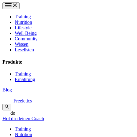
Training
Nutrition
Lifestyle
Well-Being
Community
Wissen
Leselisten
Produkte
Training
Ernährung
Blog
Freeletics
de
Hol dir deinen Coach
Training
Nutrition