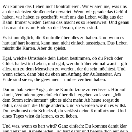
Wir können das Leben nicht kontrollieren. Wir wissen nie, was uns
an der nächsten Straßenecke erwartet. Wenn wir gerade das Gefühl
haben, wir haben es geschafft, wirft uns das Leben völlig aus der
Bahn. Immer wieder. Genau das macht es so lebenswert. Und genau
das macht uns am Ende zu der Person, die wir sind.
Es ist unmöglich, die Kontrolle über alles zu haben. Und wenn es
hart auf hart kommt, kann man nicht einfach aussteigen. Das Leben
mischt die Karten. Aber du spielst.
Egal, welche Umstände dein Leben bestimmen, ob du Pech oder
Glück hattest im Leben, und egal, wer du früher einmal warst – gib
alles, um zu dem Menschen zu werden, der du sein möchtest. Und
wenn schon, dann bist du eben am Anfang der Außenseiter. Am
Ende sind sie es, die gewinnen – und es verdient haben.
Darum hab keine Angst, deine Komfortzone zu verlassen. Hör auf
damit, Veränderungen einfach über dich ergehen zu lassen. „Mit
dem Strom schwimmen“ gibt es nicht mehr. Ab heute sorgst du
dafür, dass sich die Dinge ändern. Und so werden wie du es willst.
Du bestimmst dein Schicksal, du verlässt deine Komfortzone. Und
eines Tages wirst du lernen, es zu lieben.
Und was, wenn es hart wird? Ganz einfach: Du kommst damit klar.
Fang jetzt an. Arbeite jeden Tag hart dafür und bereite dich auf dein