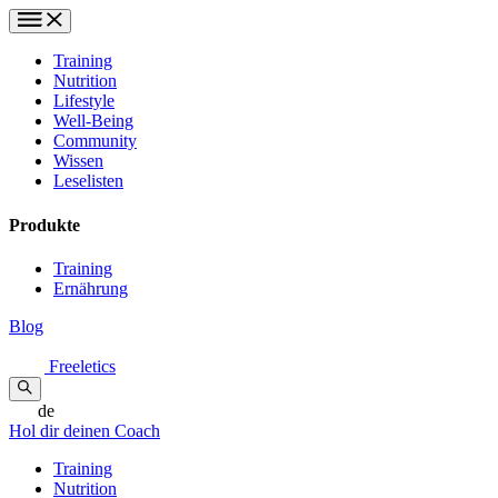
Training
Nutrition
Lifestyle
Well-Being
Community
Wissen
Leselisten
Produkte
Training
Ernährung
Blog
Freeletics
de
Hol dir deinen Coach
Training
Nutrition