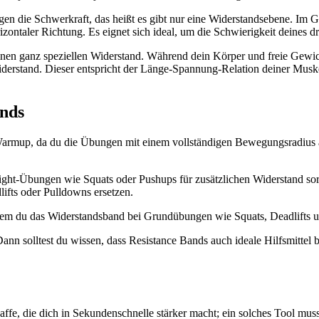
en die Schwerkraft, das heißt es gibt nur eine Widerstandsebene. Im 
zontaler Richtung. Es eignet sich ideal, um die Schwierigkeit deines dr
inen ganz speziellen Widerstand. Während dein Körper und freie Gewi
erstand. Dieser entspricht der Länge-Spannung-Relation deiner Muskel
ands
 Warmup, da du die Übungen mit einem vollständigen Bewegungsradius a
ght-Übungen wie Squats oder Pushups für zusätzlichen Widerstand sor
ifts oder Pulldowns ersetzen.
 indem du das Widerstandsband bei Grundübungen wie Squats, Deadlifts 
nn solltest du wissen, dass Resistance Bands auch ideale Hilfsmittel 
ffe, die dich in Sekundenschnelle stärker macht; ein solches Tool mus