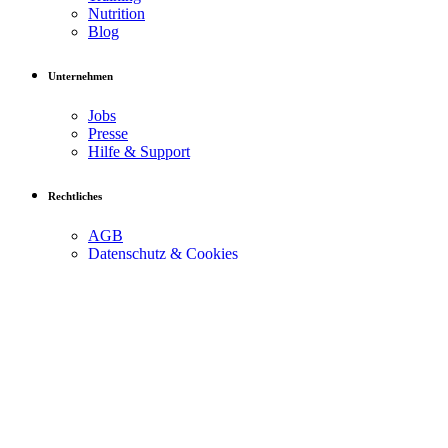
Nutrition
Blog
Unternehmen
Jobs
Presse
Hilfe & Support
Rechtliches
AGB
Datenschutz & Cookies
Impressum
Social
Facebook
Instagram
YouTube
TikTok