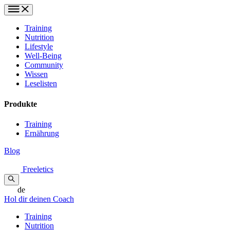
Training
Nutrition
Lifestyle
Well-Being
Community
Wissen
Leselisten
Produkte
Training
Ernährung
Blog
Freeletics
de
Hol dir deinen Coach
Training
Nutrition