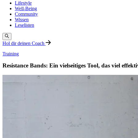
Lifestyle
Well-Being
Community
Wissen
Leselisten
Hol dir deinen Coach
Training
Resistance Bands: Ein vielseitiges Tool, das viel effekti