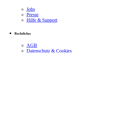
Jobs
Presse
Hilfe & Support
Rechtliches
AGB
Datenschutz & Cookies
Impressum
Social
Facebook
Instagram
YouTube
TikTok
Cookies at Freeletics.com