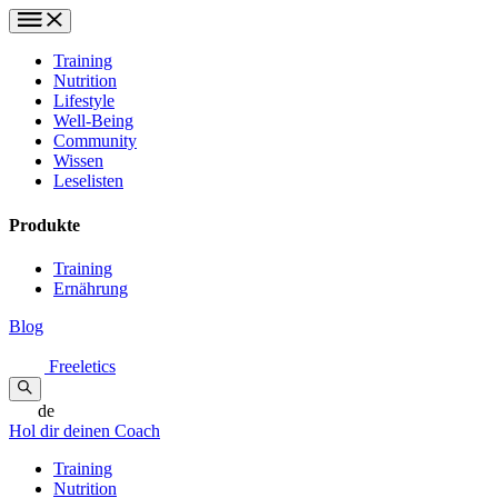
Training
Nutrition
Lifestyle
Well-Being
Community
Wissen
Leselisten
Produkte
Training
Ernährung
Blog
Freeletics
de
Hol dir deinen Coach
Training
Nutrition