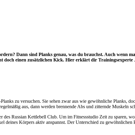
sfordern? Dann sind Planks genau, was du brauchst. Auch wenn man
ht doch einen zusätzlichen Kick. Hier erklärt dir Trainingsexperte
C-Planks zu versuchen. Sie sehen zwar aus wie gewöhnliche Planks, do
on regelmäßig aus, dann werden brennende Abs und zitternde Muskeln s
s Russian Kettlebell Club. Um im Fitnessstudio Zeit zu sparen, wollte
kel deines Körpers aktiv anspannst. Der Unterschied zu gewöhnlichen Pl