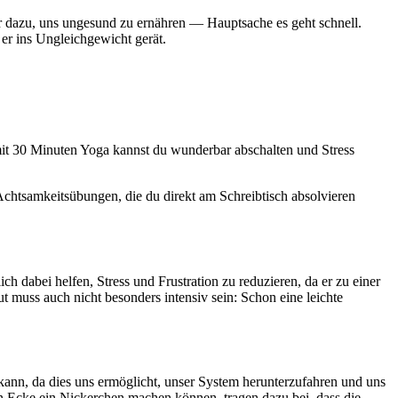
wir dazu, uns ungesund zu ernähren — Hauptsache es geht schnell.
er ins Ungleichgewicht gerät.
 mit 30 Minuten Yoga kannst du wunderbar abschalten und Stress
Achtsamkeitsübungen, die du direkt am Schreibtisch absolvieren
 dabei helfen, Stress und Frustration zu reduzieren, da er zu einer
uss auch nicht besonders intensiv sein: Schon eine leichte
 kann, da dies uns ermöglicht, unser System herunterzufahren und uns
gen Ecke ein Nickerchen machen können, tragen dazu bei, dass die