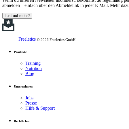
Wenn du unseren Newsletter abonnierst, bekommst du regelmäßig perso
abmelden – einfach über den Abmeldelink in jeder E-Mail. Mehr dazu
Lust auf mehr?
Freeletics
© 2026 Freeletics GmbH
Produkte
Training
Nutrition
Blog
Unternehmen
Jobs
Presse
Hilfe & Support
Rechtliches