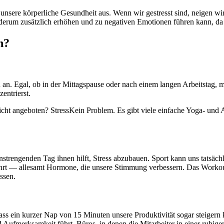
auf unsere körperliche Gesundheit aus. Wenn wir gestresst sind, neigen 
ederum zusätzlich erhöhen und zu negativen Emotionen führen kann, da 
n?
 an. Egal, ob in der Mittagspause oder nach einem langen Arbeitstag,
entrierst.
icht angeboten? StressKein Problem. Es gibt viele einfache Yoga- und 
rengenden Tag ihnen hilft, Stress abzubauen. Sport kann uns tatsächlich
t — allesamt Hormone, die unsere Stimmung verbessern. Das Workout m
ssen.
 dass ein kurzer Nap von 15 Minuten unsere Produktivität sogar steigern
d Aufmerksamkeit führt. Büros, in denen die Mitarbeiter in einer ruhi