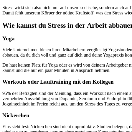
Stress wirkt sich also nicht nur auf unsere seelische, sondern auch 
Damit fehlt unserem Körper der nötige Kraftstoff, was den Stress wi
Wie kannst du Stress in der Arbeit abbaue
Yoga
Viele Unternehmen bieten ihren Mitarbeitern vergünstigt Yogastunden
abbauen, da du dich voll und ganz auf dich und deine Yogapraxis konz
Du hast keinen Platz für Yoga oder es wird von deinem Arbeitgeber n
kannst und die nur ein paar Minuten in Anspruch nehmen.
Workouts oder Lauftraining mit den Kollegen
95% der Befragten sind der Meinung, dass ein Workout nach einem anst
vermehrten Ausschüttung von Dopamin, Serotonin und Endorphin führ
Joggingeinheit im Freien reicht aus, um den Stress des Tages zu verge
Nickerchen
Eins steht fest: Nickerchen sind nicht unproduktiv. Studien belegen,
wieder neu zu zentrieren, was zu einer gesteigerten Konzentration un