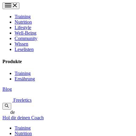
Training
Nutrition
Lifestyle
Well-Being
Community
Wissen
Leselisten
Produkte
Training
Ernährung
Blog
Freeletics
de
Hol dir deinen Coach
Training
Nutrition