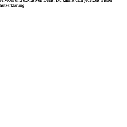
ervices und exklusiven Deals. Du kannst dich jederzeit wieder
hutzerklärung.