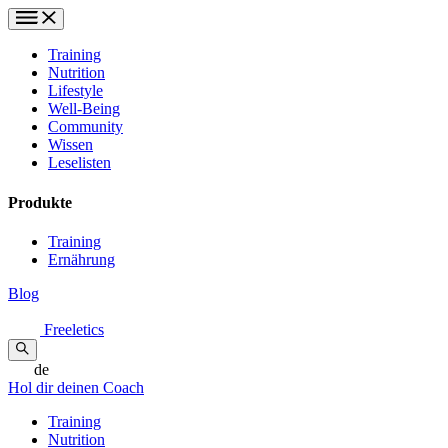
Training
Nutrition
Lifestyle
Well-Being
Community
Wissen
Leselisten
Produkte
Training
Ernährung
Blog
Freeletics
de
Hol dir deinen Coach
Training
Nutrition