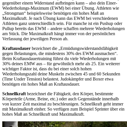
gegenüber einem Widerstand aufbringen kann – also dein Einer-
Wiederholungs-Maximum (EWM) bei einer Übung. Athleten wie
„Strongman“ beispielsweise benötigen ein hohes Maß an
Maximalkraft. Je nach Übung kann das EWM bei verschiedenen
Athleten ganz unterschiedlich sein. Für manche ist ein Pushup oder
Pullup bereits das EWM – andere schaffen mehrere Wiederholungen
am Stück. Die Maximalkraft hängt immer von der persönlichen
Verfassung der jeweiligen Person ab.
Kraftausdauer
bezeichnet die „Ermüdungswiderstandsfähigkeit
gegen Belastungen, die mindestens 30% des EWM ausmachen“.
Beim Kraftausdauertraining führst du viele Wiederholungen mit
30% deines EMW aus – für gewöhnlich mehr als 25. Ein weiterer
wichtiger Faktor ist, dass du bei einer solch hohen
Wiederholungszahl deine Muskeln zwischen 45 und 60 Sekunden
(Time Under Tension) belastest. Judokämpfer und Boxer etwa
benötigen ein hohes Maß an Kraftausdauer.
Schnellkraft
bezeichnet die Fähigkeit, den Körper, bestimmte
Körperteile (Arme, Beine, etc.) oder auch Gegenstände innerhalb
von kurzer Zeit maximal zu beschleunigen. Schnellkraft geht immer
mit Maximalkraft einher. So verfügen zum Beispiel Sprinter über ein
hohes Maß an Schnellkraft und Maximalkraft.