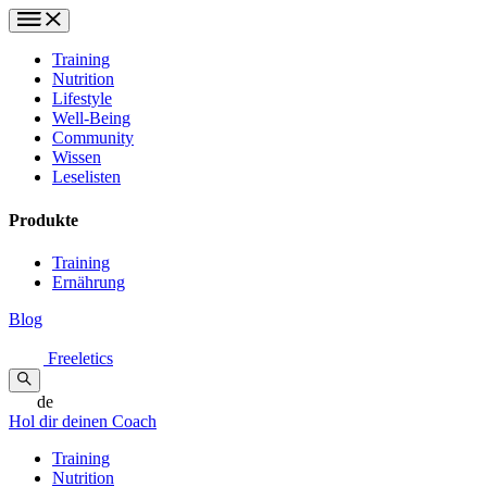
Training
Nutrition
Lifestyle
Well-Being
Community
Wissen
Leselisten
Produkte
Training
Ernährung
Blog
Freeletics
de
Hol dir deinen Coach
Training
Nutrition