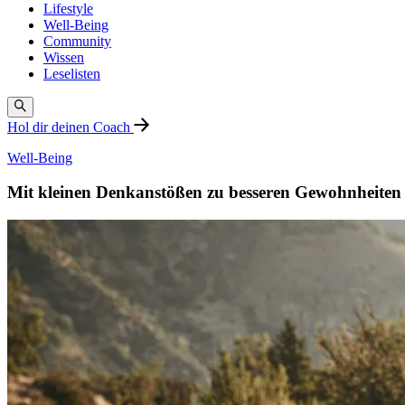
Lifestyle
Well-Being
Community
Wissen
Leselisten
Hol dir deinen Coach
Well-Being
Mit kleinen Denkanstößen zu besseren Gewohnheiten