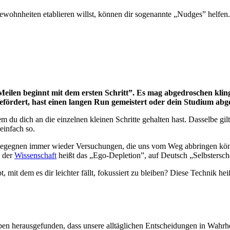
hnheiten etablieren willst, können dir sogenannte „Nudges” helfen. H
Meilen beginnt mit dem ersten Schritt”. Es mag abgedroschen klinge
efördert, hast einen langen Run gemeistert oder dein Studium abg
dem du dich an die einzelnen kleinen Schritte gehalten hast. Dasselbe g
einfach so.
ir begegnen immer wieder Versuchungen, die uns vom Weg abbringen kön
n der
Wissenschaft
heißt das „Ego-Depletion”, auf Deutsch „Selbstersc
mit dem es dir leichter fällt, fokussiert zu bleiben? Diese Technik heiß
ben herausgefunden, dass unsere alltäglichen Entscheidungen in Wahrhe