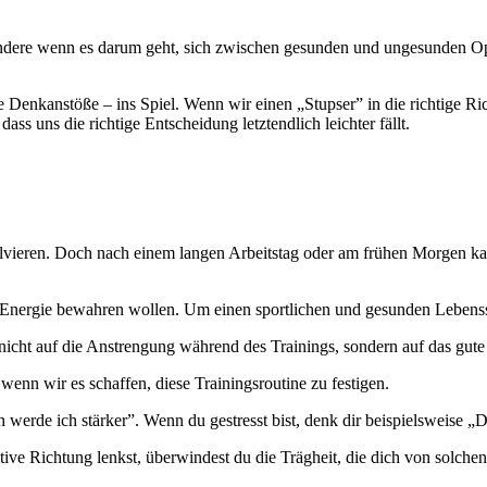
sondere wenn es darum geht, sich zwischen gesunden und ungesunden Op
nkanstöße – ins Spiel. Wenn wir einen „Stupser” in die richtige Rich
ass uns die richtige Entscheidung letztendlich leichter fällt.
solvieren. Doch nach einem langen Arbeitstag oder am frühen Morgen kan
d Energie bewahren wollen. Um einen sportlichen und gesunden Lebensst
 nicht auf die Anstrengung während des Trainings, sondern auf das gut
wenn wir es schaffen, diese Trainingsroutine zu festigen.
h werde ich stärker”. Wenn du gestresst bist, denk dir beispielsweise 
e Richtung lenkst, überwindest du die Trägheit, die dich von solche