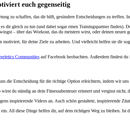
iviert euch gegenseitig
ung zu schaffen, das dir hilft, gesündere Entscheidungen zu treffen. I
s dir gleich zu tun (und dabei sogar einen Trainingspartner finden). Do
ingst – über das Workout, das du meistern wirst, oder deinen neuen ge
motiviert, für deine Ziele zu arbeiten. Und vielleicht helfen sie dir s
reeletics Communities
auf Facebook beobachten. Außerdem findest du in
ns die Entscheidung für die richtige Option erleichtern, indem wir uns
o wirst du ständig an dein Fitnessabenteuer erinnert und vergisst nicht
rgens inspirierende Videos an. Auch schön gestaltete, inspirierende Zi
ein. All diese Dinge helfen dir, auf dem richtigen Weg zu bleiben. Ist d