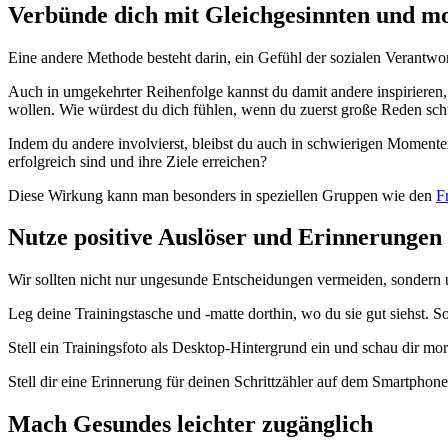
Verbünde dich mit Gleichgesinnten und mot
Eine andere Methode besteht darin, ein Gefühl der sozialen Verantwort
Auch in umgekehrter Reihenfolge kannst du damit andere inspirieren, e
wollen. Wie würdest du dich fühlen, wenn du zuerst große Reden schw
Indem du andere involvierst, bleibst du auch in schwierigen Momenten 
erfolgreich sind und ihre Ziele erreichen?
Diese Wirkung kann man besonders in speziellen Gruppen wie den
F
Nutze positive Auslöser und Erinnerungen
Wir sollten nicht nur ungesunde Entscheidungen vermeiden, sondern u
Leg deine Trainingstasche und -matte dorthin, wo du sie gut siehst. S
Stell ein Trainingsfoto als Desktop-Hintergrund ein und schau dir mo
Stell dir eine Erinnerung für deinen Schrittzähler auf dem Smartphone 
Mach Gesundes leichter zugänglich