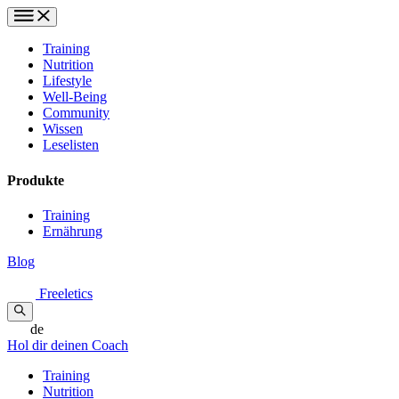
Training
Nutrition
Lifestyle
Well-Being
Community
Wissen
Leselisten
Produkte
Training
Ernährung
Blog
Freeletics
de
Hol dir deinen Coach
Training
Nutrition