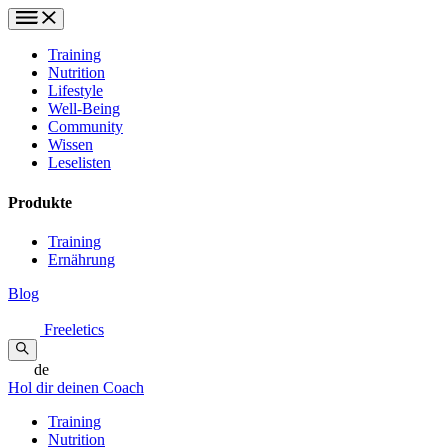
Training
Nutrition
Lifestyle
Well-Being
Community
Wissen
Leselisten
Produkte
Training
Ernährung
Blog
Freeletics
de
Hol dir deinen Coach
Training
Nutrition