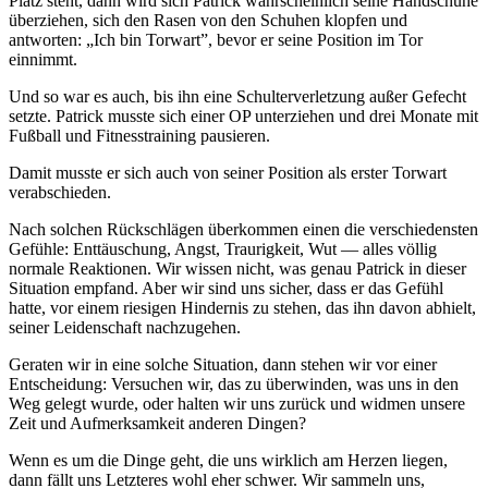
Platz steht, dann wird sich Patrick wahrscheinlich seine Handschuhe
überziehen, sich den Rasen von den Schuhen klopfen und
antworten: „Ich bin Torwart”, bevor er seine Position im Tor
einnimmt.
Und so war es auch, bis ihn eine Schulterverletzung außer Gefecht
setzte. Patrick musste sich einer OP unterziehen und drei Monate mit
Fußball und Fitnesstraining pausieren.
Damit musste er sich auch von seiner Position als erster Torwart
verabschieden.
Nach solchen Rückschlägen überkommen einen die verschiedensten
Gefühle: Enttäuschung, Angst, Traurigkeit, Wut — alles völlig
normale Reaktionen. Wir wissen nicht, was genau Patrick in dieser
Situation empfand. Aber wir sind uns sicher, dass er das Gefühl
hatte, vor einem riesigen Hindernis zu stehen, das ihn davon abhielt,
seiner Leidenschaft nachzugehen.
Geraten wir in eine solche Situation, dann stehen wir vor einer
Entscheidung: Versuchen wir, das zu überwinden, was uns in den
Weg gelegt wurde, oder halten wir uns zurück und widmen unsere
Zeit und Aufmerksamkeit anderen Dingen?
Wenn es um die Dinge geht, die uns wirklich am Herzen liegen,
dann fällt uns Letzteres wohl eher schwer. Wir sammeln uns,