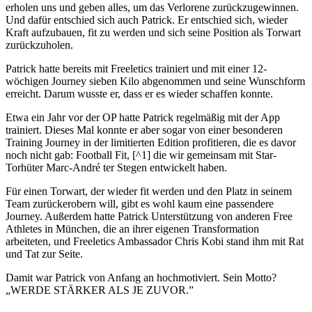
erholen uns und geben alles, um das Verlorene zurückzugewinnen.
Und dafür entschied sich auch Patrick. Er entschied sich, wieder
Kraft aufzubauen, fit zu werden und sich seine Position als Torwart
zurückzuholen.
Patrick hatte bereits mit Freeletics trainiert und mit einer 12-
wöchigen Journey sieben Kilo abgenommen und seine Wunschform
erreicht. Darum wusste er, dass er es wieder schaffen konnte.
Etwa ein Jahr vor der OP hatte Patrick regelmäßig mit der App
trainiert. Dieses Mal konnte er aber sogar von einer besonderen
Training Journey in der limitierten Edition profitieren, die es davor
noch nicht gab: Football Fit, [^1] die wir gemeinsam mit Star-
Torhüter Marc-André ter Stegen entwickelt haben.
Für einen Torwart, der wieder fit werden und den Platz in seinem
Team zurückerobern will, gibt es wohl kaum eine passendere
Journey. Außerdem hatte Patrick Unterstützung von anderen Free
Athletes in München, die an ihrer eigenen Transformation
arbeiteten, und Freeletics Ambassador Chris Kobi stand ihm mit Rat
und Tat zur Seite.
Damit war Patrick von Anfang an hochmotiviert. Sein Motto?
„WERDE STÄRKER ALS JE ZUVOR.”