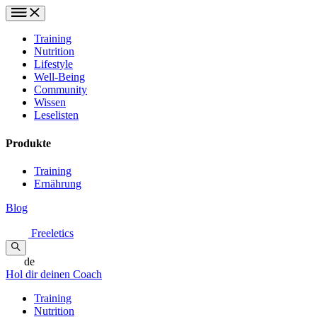
Training
Nutrition
Lifestyle
Well-Being
Community
Wissen
Leselisten
Produkte
Training
Ernährung
Blog
Freeletics
de
Hol dir deinen Coach
Training
Nutrition