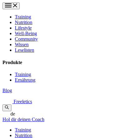
Training
Nutrition
Lifestyle
Well-Being
Community
Wissen
Leselisten
Produkte
Training
Ernährung
Blog
Freeletics
de
Hol dir deinen Coach
Training
Nutrition