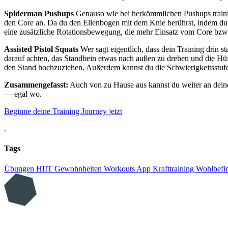
Spiderman Pushups
Genauso wie bei herkömmlichen Pushups trainie
den Core an. Da du den Ellenbogen mit dem Knie berührst, indem du d
eine zusätzliche Rotationsbewegung, die mehr Einsatz vom Core bzw
Assisted Pistol Squats
Wer sagt eigentlich, dass dein Training drin st
darauf achten, das Standbein etwas nach außen zu drehen und die Hüf
den Stand hochzuziehen. Außerdem kannst du die Schwierigkeitsstufe 
Zusammengefasst:
Auch von zu Hause aus kannst du weiter an deinen
— egal wo.
Beginne deine Training Journey jetzt
.
Tags
Übungen
HIIT
Gewohnheiten
Workouts
App
Krafttraining
Wohlbefi