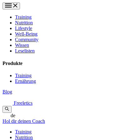
Training
Nutrition
Lifestyle
Well-Being
Community
Wissen
Leselisten
Produkte
Training
Ernährung
Blog
Freeletics
de
Hol dir deinen Coach
Training
Nutrition