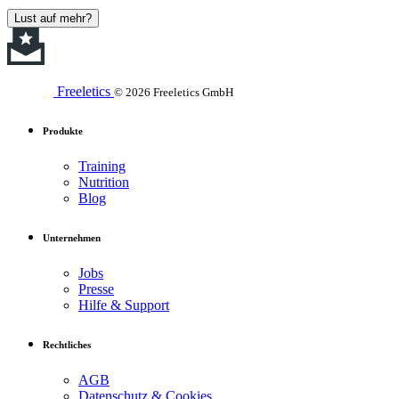
Lust auf mehr?
Freeletics
© 2026 Freeletics GmbH
Produkte
Training
Nutrition
Blog
Unternehmen
Jobs
Presse
Hilfe & Support
Rechtliches
AGB
Datenschutz & Cookies