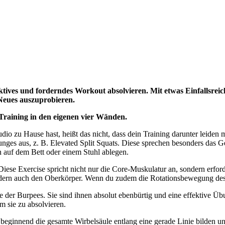
fektives und forderndes Workout absolvieren. Mit etwas Einfallsr
 Neues auszuprobieren.
 Training in den eigenen vier Wänden.
io zu Hause hast, heißt das nicht, dass dein Training darunter leiden 
unges aus, z. B. Elevated Split Squats. Diese sprechen besonders das
n auf dem Bett oder einem Stuhl ablegen.
Diese Exercise spricht nicht nur die Core-Muskulatur an, sondern erfo
 sondern auch den Oberkörper. Wenn du zudem die Rotationsbewegung des
te der Burpees. Sie sind ihnen absolut ebenbürtig und eine effektive 
m sie zu absolvieren.
f beginnend die gesamte Wirbelsäule entlang eine gerade Linie bilden